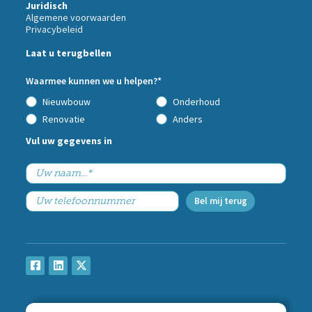
Juridisch
Algemene voorwaarden
Privacybeleid
Call
Laat u terugbellen
me
back
Waarmee kunnen we u helpen?*
by
fax
Nieuwbouw
Onderhoud
Renovatie
Anders
Vul uw gegevens in
Bel mij terug