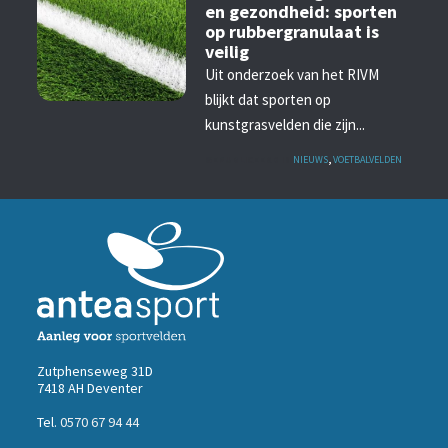
en gezondheid: sporten
op rubbergranulaat is
veilig
Uit onderzoek van het RIVM
blijkt dat sporten op
kunstgrasvelden die zijn...
GEPUBLICEERD IN
NIEUWS
,
VOETBALVELDEN
Zutphenseweg 31D
7418 AH Deventer
Tel.
0570 67 94 44