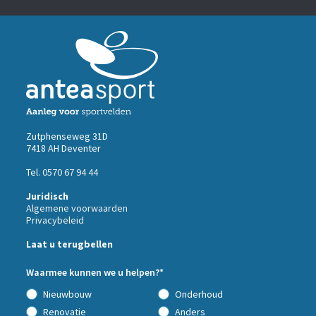
Zutphenseweg 31D
7418 AH Deventer
Tel.
0570 67 94 44
Juridisch
Algemene voorwaarden
Privacybeleid
Call
Laat u terugbellen
me
back
Waarmee kunnen we u helpen?*
by
fax
Nieuwbouw
Onderhoud
Renovatie
Anders