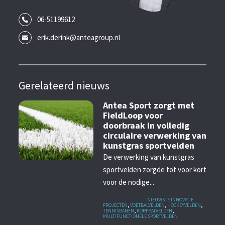
06-51199612
erik.derink@anteagroup.nl
Gerelateerd nieuws
Antea Sport zorgt met
FieldLoop voor
doorbraak in volledig
circulaire verwerking van
kunstgras sportvelden
De verwerking van kunstgras
sportvelden zorgde tot voor kort
voor de nodige...
GEPUBLICEERD IN
NIEUWSTE INNOVATIE
PROJECTEN
,
VOETBALVELDEN
,
HOCKEYVELDEN
,
TENNISBANEN
,
KORFBALVELDEN
,
MULTIFUNCTIONELE SPORTVELDEN