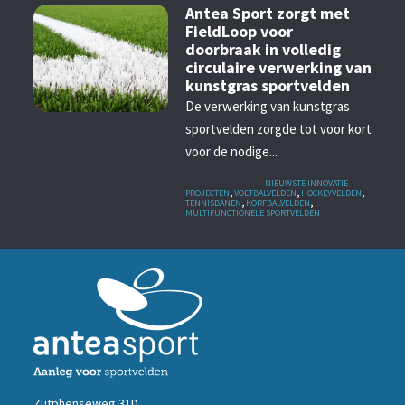
Antea Sport zorgt met
FieldLoop voor
doorbraak in volledig
circulaire verwerking van
kunstgras sportvelden
De verwerking van kunstgras
sportvelden zorgde tot voor kort
voor de nodige...
GEPUBLICEERD IN
NIEUWSTE INNOVATIE
PROJECTEN
,
VOETBALVELDEN
,
HOCKEYVELDEN
,
TENNISBANEN
,
KORFBALVELDEN
,
MULTIFUNCTIONELE SPORTVELDEN
Zutphenseweg 31D