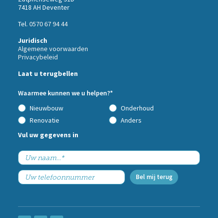
7418 AH Deventer
Tel.
0570 67 94 44
Juridisch
Algemene voorwaarden
Privacybeleid
Call
Laat u terugbellen
me
back
Waarmee kunnen we u helpen?*
by
fax
Nieuwbouw
Onderhoud
Renovatie
Anders
Vul uw gegevens in
Bel mij terug