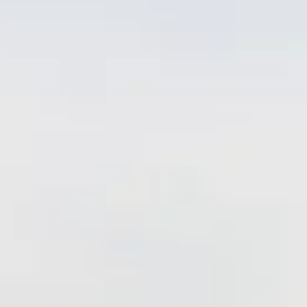
Multifu
sportve
Onderh