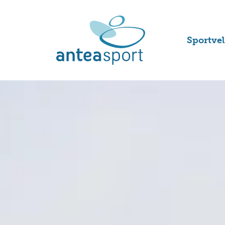
Sportve
Voetbal
Hockeyv
Tennisb
Padelba
Korfbal
Atletie
Honkbal
en softb
Rugbyv
Handbal