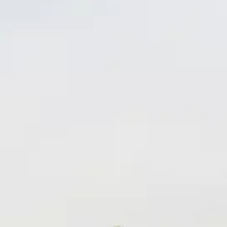
nctionele
lden
oud