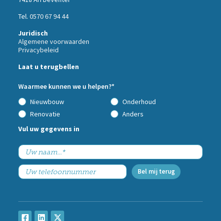
Tel.
0570 67 94 44
Juridisch
Algemene voorwaarden
Privacybeleid
Call
Laat u terugbellen
me
back
Waarmee kunnen we u helpen?*
by
fax
Nieuwbouw
Onderhoud
Renovatie
Anders
Vul uw gegevens in
Bel mij terug