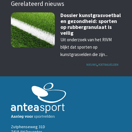
Gerelateerd nieuws
Dossier kunstgrasvoetbal
en gezondheid: sporten
op rubbergranulaat is
veilig
Uit onderzoek van het RIVM
blijkt dat sporten op
kunstgrasvelden die zijn...
GEPUBLICEERD IN
NIEUWS
,
VOETBALVELDEN
Zutphenseweg 31D
7418 AH Deventer