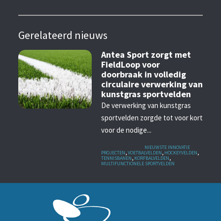
Gerelateerd nieuws
Antea Sport zorgt met
FieldLoop voor
doorbraak in volledig
circulaire verwerking van
kunstgras sportvelden
De verwerking van kunstgras
sportvelden zorgde tot voor kort
voor de nodige...
GEPUBLICEERD IN
NIEUWSTE INNOVATIE
PROJECTEN
,
VOETBALVELDEN
,
HOCKEYVELDEN
,
TENNISBANEN
,
KORFBALVELDEN
,
MULTIFUNCTIONELE SPORTVELDEN