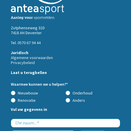
Zutphenseweg 31D
7418 AH Deventer
Tel.
0570 67 94 44
Juridisch
Algemene voorwaarden
Privacybeleid
Call
Laat u terugbellen
me
back
Waarmee kunnen we u helpen?*
by
fax
Nieuwbouw
Onderhoud
Renovatie
Anders
Vul uw gegevens in