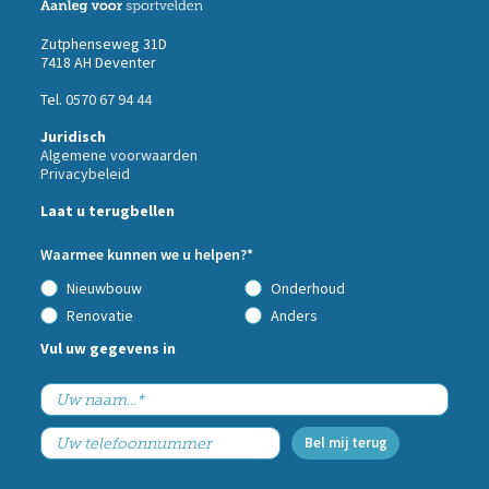
Zutphenseweg 31D
7418 AH Deventer
Tel.
0570 67 94 44
Juridisch
Algemene voorwaarden
Privacybeleid
Call
Laat u terugbellen
me
back
Waarmee kunnen we u helpen?*
by
fax
Nieuwbouw
Onderhoud
Renovatie
Anders
Vul uw gegevens in
Bel mij terug