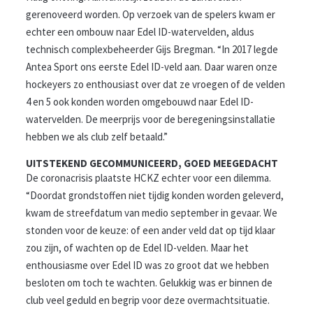
gerenoveerd worden. Op verzoek van de spelers kwam er
echter een ombouw naar Edel ID-watervelden, aldus
technisch complexbeheerder Gijs Bregman. “In 2017 legde
Antea Sport ons eerste Edel ID-veld aan. Daar waren onze
hockeyers zo enthousiast over dat ze vroegen of de velden
4 en 5 ook konden worden omgebouwd naar Edel ID-
watervelden. De meerprijs voor de beregeningsinstallatie
hebben we als club zelf betaald.”
UITSTEKEND GECOMMUNICEERD, GOED MEEGEDACHT
De coronacrisis plaatste HCKZ echter voor een dilemma.
“Doordat grondstoffen niet tijdig konden worden geleverd,
kwam de streefdatum van medio september in gevaar. We
stonden voor de keuze: of een ander veld dat op tijd klaar
zou zijn, of wachten op de Edel ID-velden. Maar het
enthousiasme over Edel ID was zo groot dat we hebben
besloten om toch te wachten. Gelukkig was er binnen de
club veel geduld en begrip voor deze overmachtsituatie.