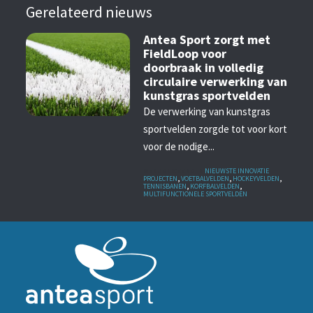
Gerelateerd nieuws
Antea Sport zorgt met
FieldLoop voor
doorbraak in volledig
circulaire verwerking van
kunstgras sportvelden
De verwerking van kunstgras
sportvelden zorgde tot voor kort
voor de nodige...
GEPUBLICEERD IN
NIEUWSTE INNOVATIE
PROJECTEN
,
VOETBALVELDEN
,
HOCKEYVELDEN
,
TENNISBANEN
,
KORFBALVELDEN
,
MULTIFUNCTIONELE SPORTVELDEN