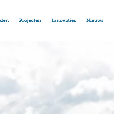
lden
Projecten
Innovaties
Nieuws
velden
Non-infill
Laatste
nieuws
elden
SolarCarpet
Subsidies
anen
Aendless
nen
GreenFill
velden
CarbonFix
kbanen
Zandveld 2.0
velden
FieldLoop
alvelden
StoreFloor
elden
Alle innovaties
velden