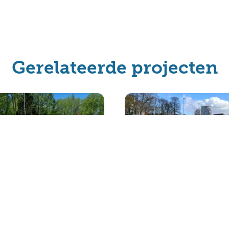
Gerelateerde projecten
Den Helder speelt
Sportpark Drieburg vol
ond op vier
elektrisch gerenoveer
ieuwde tennisbanen
duurzame aanleg in de