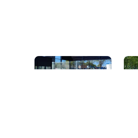
Tennis- en
HTC 
padelaccommodatie
jaarr
Sportpad
vern