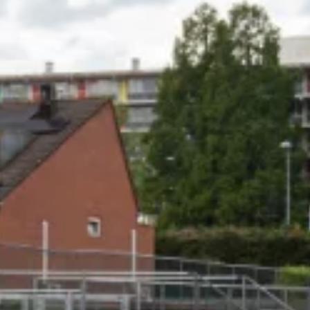
nctionele
lden
oud