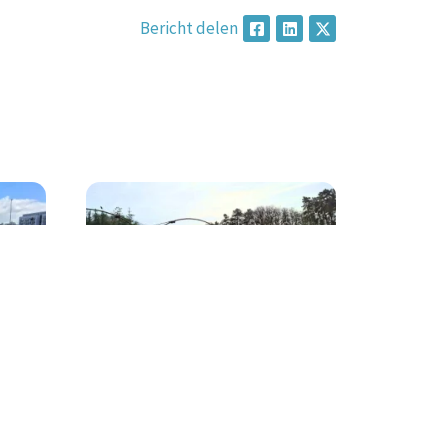
Bericht delen
ledig
Renovatie tennispark TV
d:
Merlenhove in Heemstede:
13 banen en volledig