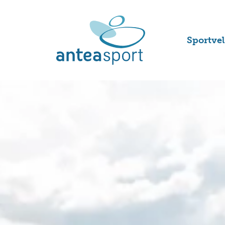
Sportve
Voetbal
Hockeyv
Tennisb
Padelba
Korfbal
Atletie
Honkbal
en softb
Rugbyv
Handbal