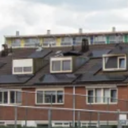
Multifu
sportve
Onderh