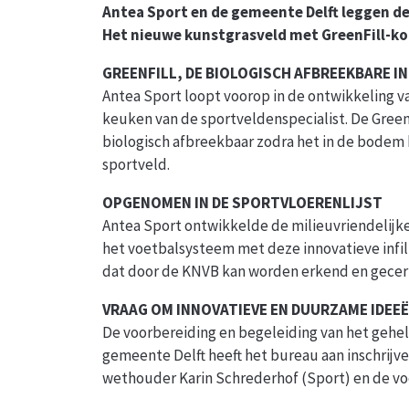
Antea Sport en de gemeente Delft leggen de
Het nieuwe kunstgrasveld met GreenFill-kor
GREENFILL, DE BIOLOGISCH AFBREEKBARE IN
Antea Sport loopt voorop in de ontwikkeling va
keuken van de sportveldenspecialist. De GreenF
biologisch afbreekbaar zodra het in de bodem 
sportveld.
OPGENOMEN IN DE SPORTVLOERENLIJST
Antea Sport ontwikkelde de milieuvriendelijke 
het voetbalsysteem met deze innovatieve infil
dat door de KNVB kan worden erkend en gecert
VRAAG OM INNOVATIEVE EN DUURZAME IDEE
De voorbereiding en begeleiding van het gehel
gemeente Delft heeft het bureau aan inschrijv
wethouder Karin Schrederhof (Sport) en de voe