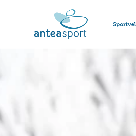
Sportve
Voetbal
Hockeyv
Tennisb
Padelba
Korfbal
Atletie
Honkbal
en softb
Rugbyv
Handbal