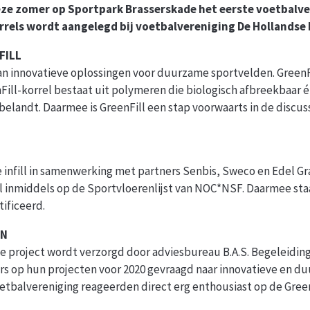
ze zomer op Sportpark Brasserskade het eerste voetbalveld
rels wordt aangelegd bij voetbalvereniging De Hollandse L
FILL
n innovatieve oplossingen voor duurzame sportvelden. GreenFil
ill-korrel bestaat uit polymeren die biologisch afbreekbaar é
belandt. Daarmee is GreenFill een stap voorwaarts in de discus
infill in samenwerking met partners Senbis, Sweco en Edel Grass
l inmiddels op de Sportvloerenlijst van NOC*NSF. Daarmee sta
ificeerd.
ËN
e project wordt verzorgd door adviesbureau B.A.S. Begeleidin
ers op hun projecten voor 2020 gevraagd naar innovatieve en d
tbalvereniging reageerden direct erg enthousiast op de Green