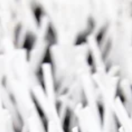
nctionele
lden
oud