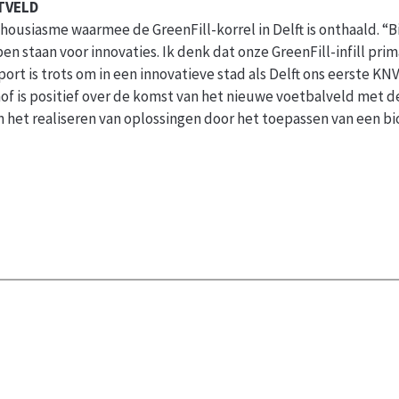
TVELD
thousiasme waarmee de GreenFill-korrel in Delft is onthaald. “
en staan voor innovaties. Ik denk dat onze GreenFill-infill prima
port is trots om in een innovatieve stad als Delft ons eerste 
is positief over de komst van het nieuwe voetbalveld met de b
n het realiseren van oplossingen door het toepassen van een bi