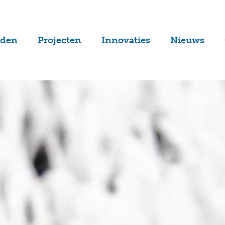
lden
Projecten
Innovaties
Nieuws
velden
Non-infill
Laatste
nieuws
elden
SolarCarpet
Subsidies
anen
Aendless
nen
GreenFill
velden
CarbonFix
kbanen
Zandveld 2.0
velden
FieldLoop
alvelden
StoreFloor
elden
Alle innovaties
velden