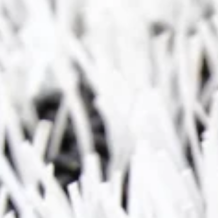
Multifu
sportve
Onderh