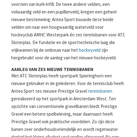
voorzien van kurk-infill. De twee andere velden, een
volwaardig veld en een pupillenveld, kregen een geheel
nieuwe bestemming: Antea Sport bouwde deze beide
velden om naar een hoogwaardig waterveld voor
hockeyclub AMHC Westerpark én zes tennisbanen voor ATC
Sloterplas. De fundatie en de sporttechnische laag die
vrijkwamen bij de ombouw naar het
hockeyveld
zijn
hergebruikt voor de aanleg van het nieuwe hockeyveld.
AANLEG VAN ZES NIEUWE TENNISBANEN
Met ATC Sloterplas heeft sportpark Spieringhorn een
nieuwe gebruiker in de gelederen. Voor de tennisclub heeft
Antea Sport zes nieuwe Prestige Gravel
tennisbanen
gerealiseerd op het sportpark in Amsterdam-West. Ten
opzichte van conventionele gravelbanen biedt Prestige
Gravel een betere spelbeleving, maar daarnaast heeft
Prestige Gravel ook praktische voordelen. Zo zijn deze
banen zeer onderhoudsvriendelijk en wordt regenwater
dankzij het kleine afschot veel sneller afgevoerd. Na een