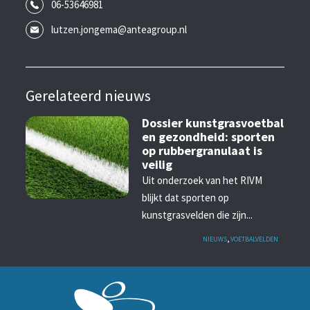
06-53646981
lutzen.jongema@anteagroup.nl
Gerelateerd nieuws
Dossier kunstgrasvoetbal
en gezondheid: sporten
op rubbergranulaat is
veilig
Uit onderzoek van het RIVM
blijkt dat sporten op
kunstgrasvelden die zijn...
GEPUBLICEERD IN
NIEUWS
,
VOETBALVELDEN